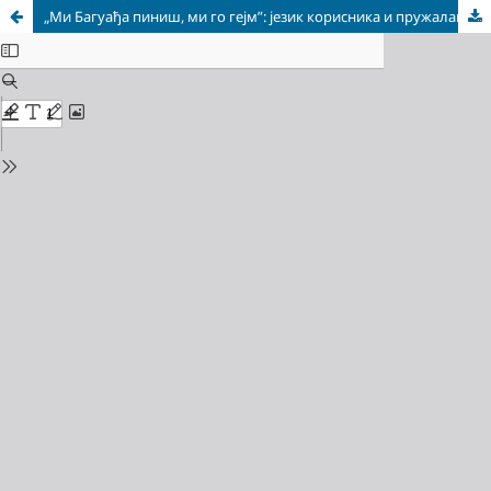
„Ми Багуађа пиниш, ми го гејм”: језик корисника и пружалаца услуга у Центру за азил „Крњача”