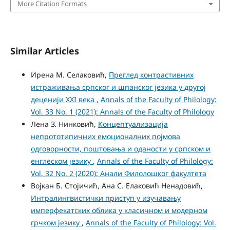
More Citation Formats
Similar Articles
Ирена М. Селаковић,
Преглед контрастивних
истраживања српског и шпанског језика у другој
деценији XXI века
,
Annals of the Faculty of Philology:
Vol. 33 No. 1 (2021): Annals of the Faculty of Philology
Лена З. Нинковић,
Концептуализација
непрототипичних емоционалних појмова
одговорности, поштовања и оданости у српском и
енглеском језику
,
Annals of the Faculty of Philology:
Vol. 32 No. 2 (2020): Анали Филолошког факултета
Војкан Б. Стојичић, Ана С. Елаковић Ненадовић,
Интралингвистички приступ у изучавању
имперфекатских облика у класичном и модерном
грчком језику
,
Annals of the Faculty of Philology: Vol.