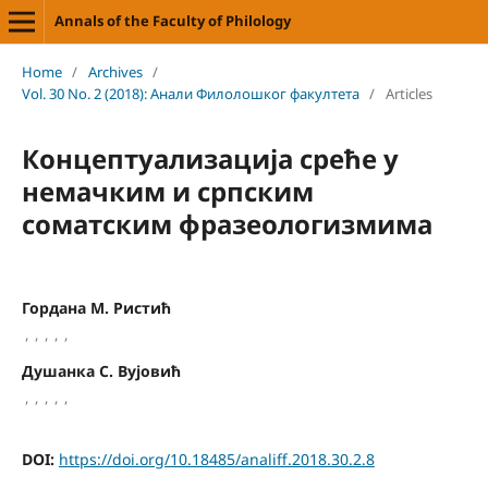
Annals of the Faculty of Philology
Home
/
Archives
/
Vol. 30 No. 2 (2018): Анали Филолошког факултета
/
Articles
Концептуализацијa среће у
немачким и српским
соматским фразеологизмима
Гордана М. Ристић
,
,
,
,
,
Душанка С. Вујовић
,
,
,
,
,
DOI:
https://doi.org/10.18485/analiff.2018.30.2.8