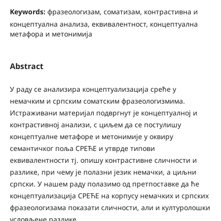
Keywords:
фpaзeoлoгизaм, соматизам, контрастивна и
концептуална анализа, еквивалентност, концептуална
метафора и метонимија
Abstract
У раду се анализира концептуализација среће у
немачким и српским соматским фразеологизмима.
Истраживани материјал подвргнут је концептуалној и
контрастивној анализи, с циљем да се постулишу
концептуалне метафоре и метонимије у оквиру
семантичког поља СРЕЋЕ и утврде типови
еквивалентности тј. опишу контрастивне сличности и
разлике, при чему је полазни језик немачки, а циљни
српски. У нашем раду полазимо од претпоставке да ће
концептуализација СРЕЋЕ на корпусу немачких и српских
фразеологизама показати сличности, али и културолошки
условљене разлике.