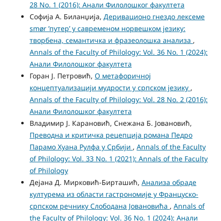
28 No. 1 (2016): Анали Филолошког факултета
Софија А. Биланџија,
Деривационо гнездo лексеме
smør ’путер’ у савременом норвешком језику:
творбена, семантичка и фразеолошка анализа
,
Annals of the Faculty of Philology: Vol. 36 No. 1 (2024):
Анали Филолошког факултета
Горан Ј. Петровић,
О метафоричној
концептуализацији мудрости у српском језику
,
Annals of the Faculty of Philology: Vol. 28 No. 2 (2016):
Анали Филолошког факултета
Владимир Ј. Карановић, Снежана Б. Јовановић,
Преводна и критичка рецепција романа Педро
Парамо Хуана Рулфа у Србији
,
Annals of the Faculty
of Philology: Vol. 33 No. 1 (2021): Annals of the Faculty
of Philology
Дејана Д. Мирковић-Бирташић,
Анализа обраде
културема из области гастрономије у Француско-
српском речнику Слободана Јовановића
,
Annals of
the Faculty of Philology: Vol. 36 No. 1 (2024): Анали