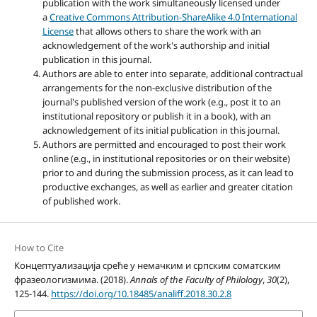
publication with the work simultaneously licensed under
a
Creative Commons Attribution-ShareAlike 4.0 International
License
that allows others to share the work with an
acknowledgement of the work's authorship and initial
publication in this journal.
Authors are able to enter into separate, additional contractual
arrangements for the non-exclusive distribution of the
journal's published version of the work (e.g., post it to an
institutional repository or publish it in a book), with an
acknowledgement of its initial publication in this journal.
Authors are permitted and encouraged to post their work
online (e.g., in institutional repositories or on their website)
prior to and during the submission process, as it can lead to
productive exchanges, as well as earlier and greater citation
of published work.
How to Cite
Концептуализацијa среће у немачким и српским соматским
фразеологизмима. (2018).
Annals of the Faculty of Philology
,
30
(2),
125-144.
https://doi.org/10.18485/analiff.2018.30.2.8