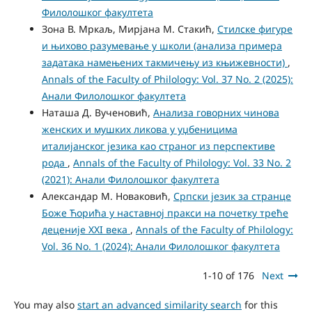
Филолошког факултета
Зона В. Мркаљ, Мирјана М. Стакић,
Стилске фигуре
и њихово разумевање у школи (анализа примера
задатака намењених такмичењу из књижевности)
,
Annals of the Faculty of Philology: Vol. 37 No. 2 (2025):
Анали Филолошког факултета
Наташа Д. Вученовић,
Анализа говорних чинова
женских и мушких ликова у уџбеницима
италијанског језика као страног из перспективе
рода
,
Annals of the Faculty of Philology: Vol. 33 No. 2
(2021): Анали Филолошког факултета
Александар М. Новаковић,
Српски језик за странце
Боже Ћорића у наставној пракси на почетку треће
деценије XXI века
,
Annals of the Faculty of Philology:
Vol. 36 No. 1 (2024): Анали Филолошког факултета
1-10 of 176
Next
You may also
start an advanced similarity search
for this